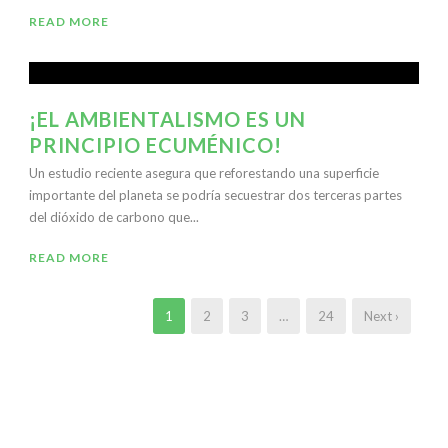
READ MORE
¡EL AMBIENTALISMO ES UN
PRINCIPIO ECUMÉNICO!
Un estudio reciente asegura que reforestando una superficie
importante del planeta se podría secuestrar dos terceras partes
del dióxido de carbono que...
READ MORE
1
2
3
…
24
Next ›