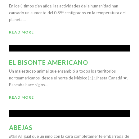
En los últimos cien años, las actividades de la humanidad han
causado un aumento del 0.85º centígrados en la temperatura del
planeta....
READ MORE
EL BISONTE AMERICANO
Un majestuoso animal que ensambló a todos los territorios
norteamericanos, desde el norte de México 🇲🇽 hasta Canadá 🍁.
Paseaba hace siglos...
READ MORE
ABEJAS
👶🏻 Al igual que un niño con la cara completamente embarrada de