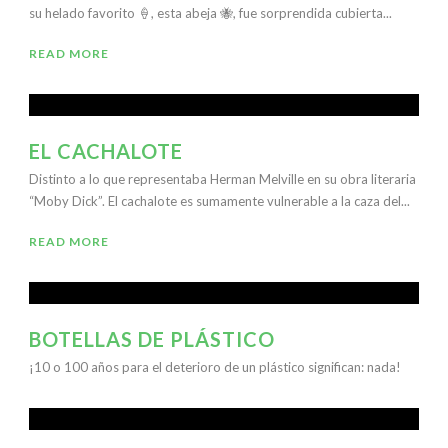
su helado favorito 🍦, esta abeja 🐝, fue sorprendida cubierta...
READ MORE
EL CACHALOTE
Distinto a lo que representaba Herman Melville en su obra literaria
“Moby Dick”. El cachalote es sumamente vulnerable a la caza del...
READ MORE
BOTELLAS DE PLÁSTICO
¡10 o 100 años para el deterioro de un plástico significan: nada!