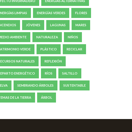
EFECTO INVERNADERO
ENERGÍAS ALTERNATIVAS
ENERGÍAS LIMPIAS
ENERGÍAS VERDES
FLORES
INCENDIOS
JÓVENES
LAGUNAS
MARES
MEDIO AMBIENTE
NATURALEZA
NIÑOS
PATRIMONIO VERDE
PLÁSTICO
RECICLAR
RECURSOS NATURALES
REFLEXIÓN
REPARTO ENERGÉTICO
RÍOS
SALTILLO
SELVA
SEMBRANDO ÁRBOLES
SUSTENTABLE
TEMAS DE LA TIERRA
ÁRBOL