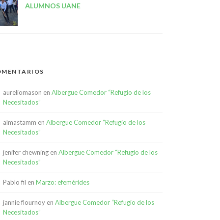
ALUMNOS UANE
OMENTARIOS
aureliomason
en
Albergue Comedor “Refugio de los
Necesitados”
almastamm
en
Albergue Comedor “Refugio de los
Necesitados”
jenifer chewning
en
Albergue Comedor “Refugio de los
Necesitados”
Pablo fil
en
Marzo: efemérides
jannie flournoy
en
Albergue Comedor “Refugio de los
Necesitados”