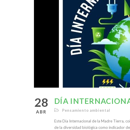
28
DÍA INTERNACIONA
Pensamiento ambiental
ABR
Este Día Internacional de la Madre Tierra, co
de la diversidad biológica como indicador de 