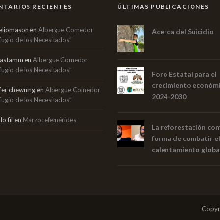
TARIOS RECIENTES
ÚLTIMAS PUBLICACIONES
eliomason
en
Albergue Comedor
Acerca del Suicidio
fugio de los Necesitados”
mastamm
en
Albergue Comedor
fugio de los Necesitados”
Foro Estatal para el
crecimiento económ
ifer chewning
en
Albergue Comedor
2024-2030
fugio de los Necesitados”
o fil
en
Marzo: efemérides
La reforestación co
forma de combatir el
calentamiento globa
Copyr