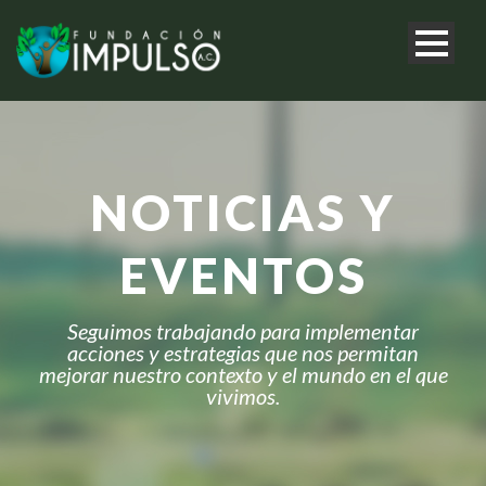
NOTICIAS Y
EVENTOS
Seguimos trabajando para implementar
acciones y estrategias que nos permitan
mejorar nuestro contexto y el mundo en el que
vivimos.