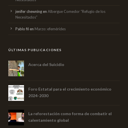
jenifer chewning
en
Albergue Comedor “Refugio de los
Necesitados”
Pablo fil
en
Marzo: efemérides
ÚLTIMAS PUBLICACIONES
Acerca del Suicidio
Foro Estatal para el crecimiento económico
2024-2030
La reforestación como forma de combatir el
calentamiento global