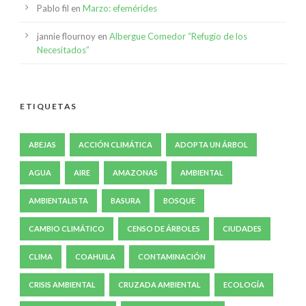
Pablo fil
en
Marzo: efemérides
jannie flournoy
en
Albergue Comedor “Refugio de los
Necesitados”
ETIQUETAS
ABEJAS
ACCIÓN CLIMÁTICA
ADOPTA UN ÁRBOL
AGUA
AIRE
AMAZONAS
AMBIENTAL
AMBIENTALISTA
BASURA
BOSQUE
CAMBIO CLIMÁTICO
CENSO DE ÁRBOLES
CIUDADES
CLIMA
COAHUILA
CONTAMINACIÓN
CRISIS AMBIENTAL
CRUZADA AMBIENTAL
ECOLOGÍA