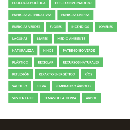
ECOLOGÍA POLÍTICA
EFECTO INVERNADERO
ENERGÍAS ALTERNATIVAS
ENERGÍAS LIMPIAS
ENERGÍAS VERDES
FLORES
INCENDIOS
JÓVENES
LAGUNAS
MARES
MEDIO AMBIENTE
NATURALEZA
NIÑOS
PATRIMONIO VERDE
PLÁSTICO
RECICLAR
RECURSOS NATURALES
REFLEXIÓN
REPARTO ENERGÉTICO
RÍOS
SALTILLO
SELVA
SEMBRANDO ÁRBOLES
SUSTENTABLE
TEMAS DE LA TIERRA
ÁRBOL