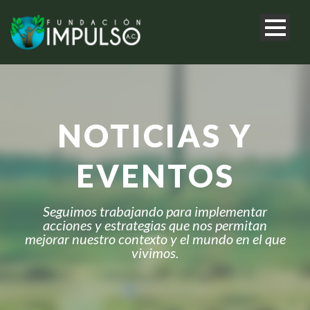
NOTICIAS Y
EVENTOS
Seguimos trabajando para implementar
acciones y estrategias que nos permitan
mejorar nuestro contexto y el mundo en el que
vivimos.