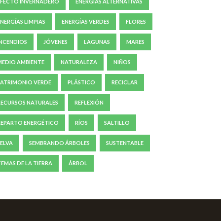
EFECTO INVERNADERO
ENERGÍAS ALTERNATIVAS
ENERGÍAS LIMPIAS
ENERGÍAS VERDES
FLORES
INCENDIOS
JÓVENES
LAGUNAS
MARES
MEDIO AMBIENTE
NATURALEZA
NIÑOS
PATRIMONIO VERDE
PLÁSTICO
RECICLAR
RECURSOS NATURALES
REFLEXIÓN
REPARTO ENERGÉTICO
RÍOS
SALTILLO
SELVA
SEMBRANDO ÁRBOLES
SUSTENTABLE
TEMAS DE LA TIERRA
ÁRBOL