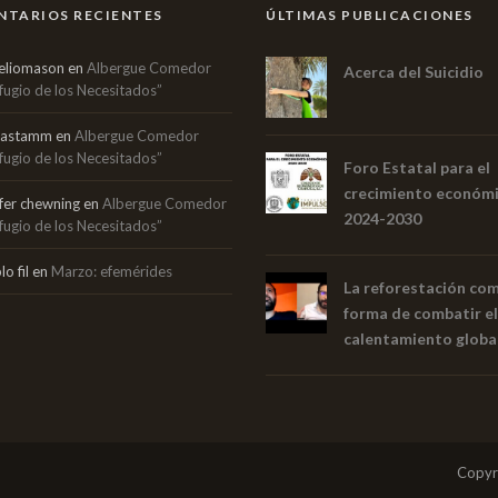
TARIOS RECIENTES
ÚLTIMAS PUBLICACIONES
eliomason
en
Albergue Comedor
Acerca del Suicidio
fugio de los Necesitados”
mastamm
en
Albergue Comedor
fugio de los Necesitados”
Foro Estatal para el
crecimiento económ
ifer chewning
en
Albergue Comedor
2024-2030
fugio de los Necesitados”
o fil
en
Marzo: efemérides
La reforestación co
forma de combatir el
calentamiento globa
Copyr