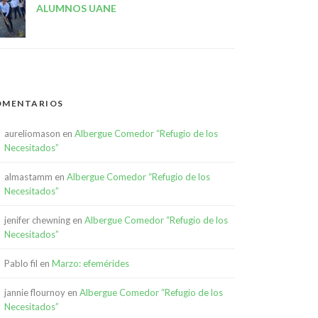
ALUMNOS UANE
OMENTARIOS
aureliomason
en
Albergue Comedor “Refugio de los
Necesitados”
almastamm
en
Albergue Comedor “Refugio de los
Necesitados”
jenifer chewning
en
Albergue Comedor “Refugio de los
Necesitados”
Pablo fil
en
Marzo: efemérides
jannie flournoy
en
Albergue Comedor “Refugio de los
Necesitados”