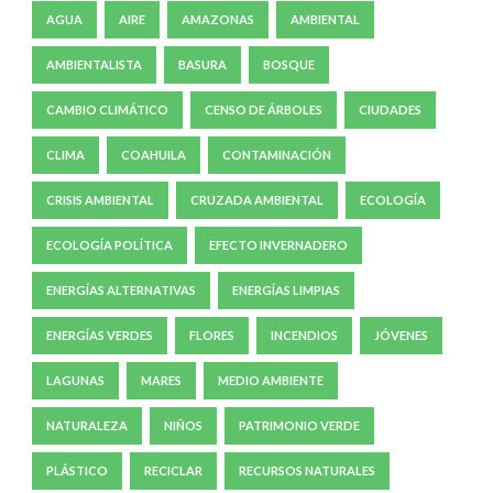
AGUA
AIRE
AMAZONAS
AMBIENTAL
AMBIENTALISTA
BASURA
BOSQUE
CAMBIO CLIMÁTICO
CENSO DE ÁRBOLES
CIUDADES
CLIMA
COAHUILA
CONTAMINACIÓN
CRISIS AMBIENTAL
CRUZADA AMBIENTAL
ECOLOGÍA
ECOLOGÍA POLÍTICA
EFECTO INVERNADERO
ENERGÍAS ALTERNATIVAS
ENERGÍAS LIMPIAS
ENERGÍAS VERDES
FLORES
INCENDIOS
JÓVENES
LAGUNAS
MARES
MEDIO AMBIENTE
NATURALEZA
NIÑOS
PATRIMONIO VERDE
PLÁSTICO
RECICLAR
RECURSOS NATURALES