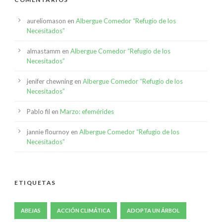
aureliomason
en
Albergue Comedor “Refugio de los
Necesitados”
almastamm
en
Albergue Comedor “Refugio de los
Necesitados”
jenifer chewning
en
Albergue Comedor “Refugio de los
Necesitados”
Pablo fil
en
Marzo: efemérides
jannie flournoy
en
Albergue Comedor “Refugio de los
Necesitados”
ETIQUETAS
ABEJAS
ACCIÓN CLIMÁTICA
ADOPTA UN ÁRBOL