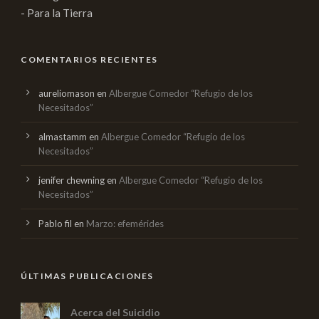
- Para la Tierra
COMENTARIOS RECIENTES
aureliomason
en
Albergue Comedor “Refugio de los
Necesitados”
almastamm
en
Albergue Comedor “Refugio de los
Necesitados”
jenifer chewning
en
Albergue Comedor “Refugio de los
Necesitados”
Pablo fil
en
Marzo: efemérides
ÚLTIMAS PUBLICACIONES
Acerca del Suicidio