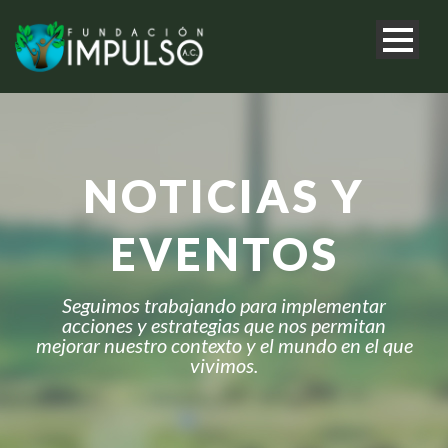
NOTICIAS Y
EVENTOS
Seguimos trabajando para implementar
acciones y estrategias que nos permitan
mejorar nuestro contexto y el mundo en el que
vivimos.