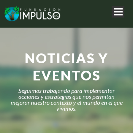
NOTICIAS Y
EVENTOS
Seguimos trabajando para implementar
acciones y estrategias que nos permitan
mejorar nuestro contexto y el mundo en el que
vivimos.