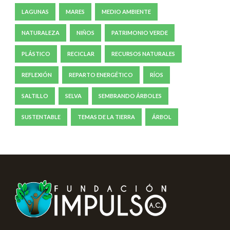
LAGUNAS
MARES
MEDIO AMBIENTE
NATURALEZA
NIÑOS
PATRIMONIO VERDE
PLÁSTICO
RECICLAR
RECURSOS NATURALES
REFLEXIÓN
REPARTO ENERGÉTICO
RÍOS
SALTILLO
SELVA
SEMBRANDO ÁRBOLES
SUSTENTABLE
TEMAS DE LA TIERRA
ÁRBOL