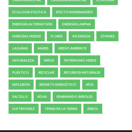
ECOLOGÍA POLÍTICA
EFECTO INVERNADERO
ENERGÍAS ALTERNATIVAS
ENERGÍAS LIMPIAS
ENERGÍAS VERDES
FLORES
INCENDIOS
JÓVENES
LAGUNAS
MARES
MEDIO AMBIENTE
NATURALEZA
NIÑOS
PATRIMONIO VERDE
PLÁSTICO
RECICLAR
RECURSOS NATURALES
REFLEXIÓN
REPARTO ENERGÉTICO
RÍOS
SALTILLO
SELVA
SEMBRANDO ÁRBOLES
SUSTENTABLE
TEMAS DE LA TIERRA
ÁRBOL