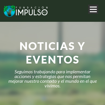
NOTICIAS Y
EVENTOS
Seguimos trabajando para implementar
acciones y estrategias que nos permitan
mejorar nuestro contexto y el mundo en el que
vivimos.