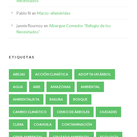
Necesitados”
Pablo fil
en
Marzo: efemérides
jannie flournoy
en
Albergue Comedor “Refugio de los
Necesitados”
ETIQUETAS
ABEJAS
ACCIÓN CLIMÁTICA
ADOPTA UN ÁRBOL
AGUA
AIRE
AMAZONAS
AMBIENTAL
AMBIENTALISTA
BASURA
BOSQUE
CAMBIO CLIMÁTICO
CENSO DE ÁRBOLES
CIUDADES
CLIMA
COAHUILA
CONTAMINACIÓN
CRISIS AMBIENTAL
CRUZADA AMBIENTAL
ECOLOGÍA