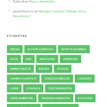
Pablo fil
en
Marzo: efemérides
jannie flournoy
en
Albergue Comedor “Refugio de los
Necesitados”
ETIQUETAS
ABEJAS
ACCIÓN CLIMÁTICA
ADOPTA UN ÁRBOL
AGUA
AIRE
AMAZONAS
AMBIENTAL
AMBIENTALISTA
BASURA
BOSQUE
CAMBIO CLIMÁTICO
CENSO DE ÁRBOLES
CIUDADES
CLIMA
COAHUILA
CONTAMINACIÓN
CRISIS AMBIENTAL
CRUZADA AMBIENTAL
ECOLOGÍA