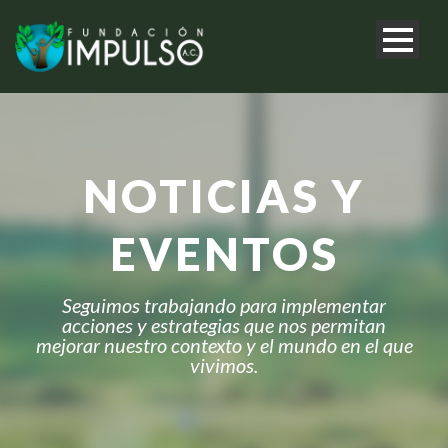
NOTICIAS Y
EVENTOS
Seguimos trabajando para implementar
acciones y estrategias que nos permitan
mejorar nuestro contexto y el mundo en el que
vivimos.