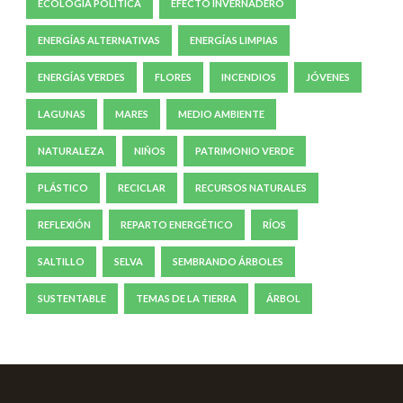
ECOLOGÍA POLÍTICA
EFECTO INVERNADERO
ENERGÍAS ALTERNATIVAS
ENERGÍAS LIMPIAS
ENERGÍAS VERDES
FLORES
INCENDIOS
JÓVENES
LAGUNAS
MARES
MEDIO AMBIENTE
NATURALEZA
NIÑOS
PATRIMONIO VERDE
PLÁSTICO
RECICLAR
RECURSOS NATURALES
REFLEXIÓN
REPARTO ENERGÉTICO
RÍOS
SALTILLO
SELVA
SEMBRANDO ÁRBOLES
SUSTENTABLE
TEMAS DE LA TIERRA
ÁRBOL