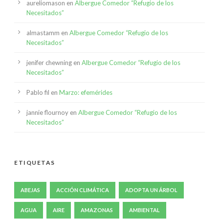
aureliomason
en
Albergue Comedor “Refugio de los
Necesitados”
almastamm
en
Albergue Comedor “Refugio de los
Necesitados”
jenifer chewning
en
Albergue Comedor “Refugio de los
Necesitados”
Pablo fil
en
Marzo: efemérides
jannie flournoy
en
Albergue Comedor “Refugio de los
Necesitados”
ETIQUETAS
ABEJAS
ACCIÓN CLIMÁTICA
ADOPTA UN ÁRBOL
AGUA
AIRE
AMAZONAS
AMBIENTAL