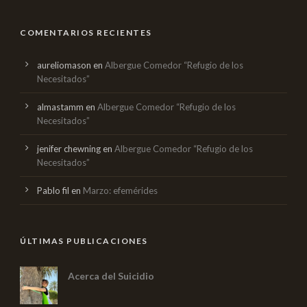
COMENTARIOS RECIENTES
aureliomason
en
Albergue Comedor “Refugio de los
Necesitados”
almastamm
en
Albergue Comedor “Refugio de los
Necesitados”
jenifer chewning
en
Albergue Comedor “Refugio de los
Necesitados”
Pablo fil
en
Marzo: efemérides
ÚLTIMAS PUBLICACIONES
Acerca del Suicidio