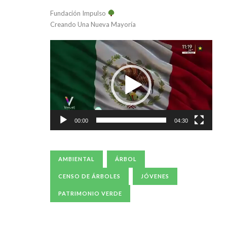
Fundación Impulso
Creando Una Nueva Mayoría
Reproductor
de
vídeo
00:00
04:30
AMBIENTAL
ÁRBOL
CENSO DE ÁRBOLES
JÓVENES
PATRIMONIO VERDE