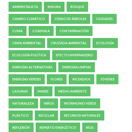
AMBIENTALISTA
BASURA
BOSQUE
CAMBIO CLIMÁTICO
CENSO DE ÁRBOLES
CIUDADES
CLIMA
COAHUILA
CONTAMINACIÓN
CRISIS AMBIENTAL
CRUZADA AMBIENTAL
ECOLOGÍA
ECOLOGÍA POLÍTICA
EFECTO INVERNADERO
ENERGÍAS ALTERNATIVAS
ENERGÍAS LIMPIAS
ENERGÍAS VERDES
FLORES
INCENDIOS
JÓVENES
LAGUNAS
MARES
MEDIO AMBIENTE
NATURALEZA
NIÑOS
PATRIMONIO VERDE
PLÁSTICO
RECICLAR
RECURSOS NATURALES
REFLEXIÓN
REPARTO ENERGÉTICO
RÍOS