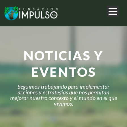
NOTICIAS Y
EVENTOS
Seguimos trabajando para implementar
acciones y estrategias que nos permitan
mejorar nuestro contexto y el mundo en el que
vivimos.